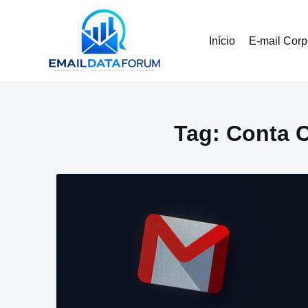
Pular
para
o
Início
E-mail Corp
conteúdo
Tag:
Conta C