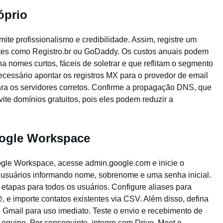
óprio
mite profissionalismo e credibilidade. Assim, registre um
es como Registro.br ou GoDaddy. Os custos anuais podem
ha nomes curtos, fáceis de soletrar e que reflitam o segmento
cessário apontar os registros MX para o provedor de email
ra os servidores corretos. Confirme a propagação DNS, que
vite domínios gratuitos, pois eles podem reduzir a
ogle Workspace
ogle Workspace, acesse admin.google.com e inicie o
e usuários informando nome, sobrenome e uma senha inicial.
 etapas para todos os usuários. Configure aliases para
 importe contatos existentes via CSV. Além disso, defina
o Gmail para uso imediato. Teste o envio e recebimento de
equipe. Por conseguinte, integre com Drive, Meet e