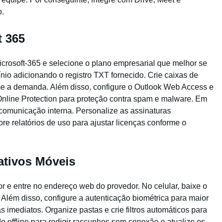
o.
t 365
icrosoft-365 e selecione o plano empresarial que melhor se
io adicionando o registro TXT fornecido. Crie caixas de
me a demanda. Além disso, configure o Outlook Web Access e
 Online Protection para proteção contra spam e malware. Em
 comunicação interna. Personalize as assinaturas
e relatórios de uso para ajustar licenças conforme o
ativos Móveis
r e entre no endereço web do provedor. No celular, baixe o
e. Além disso, configure a autenticação biométrica para maior
s imediatos. Organize pastas e crie filtros automáticos para
 offline para redigir rascunhos sem conexão e atualize os