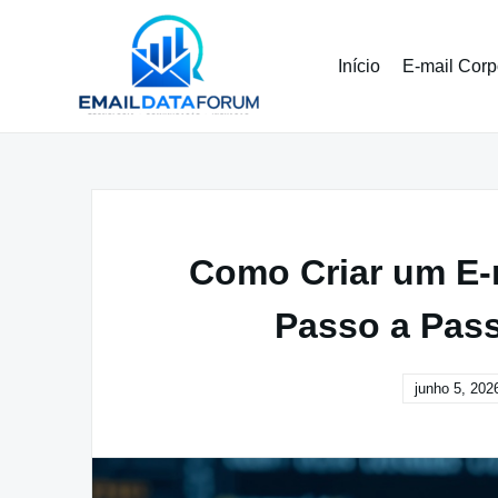
Pular
para
o
Início
E-mail Corp
conteúdo
Como Criar um E-m
Passo a Pas
junho 5, 202