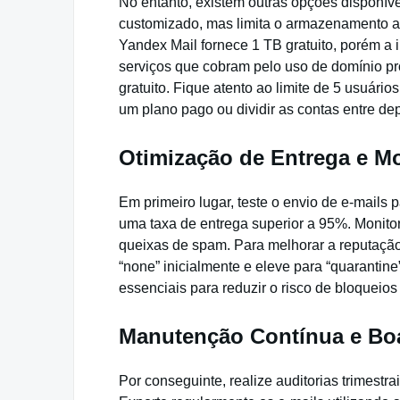
No entanto, existem outras opções disponíve
customizado, mas limita o armazenamento a 1
Yandex Mail fornece 1 TB gratuito, porém a i
serviços que cobram pelo uso de domínio próp
gratuito. Fique atento ao limite de 5 usuári
um plano pago ou dividir as contas entre de
Otimização de Entrega e M
Em primeiro lugar, teste o envio de e-mails
uma taxa de entrega superior a 95%. Monitore
queixas de spam. Para melhorar a reputação
“none” inicialmente e eleve para “quarantin
essenciais para reduzir o risco de bloqueios 
Manutenção Contínua e Boa
Por conseguinte, realize auditorias trimestr