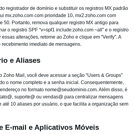
o registrador de domínio e substituir os registros MX padrão
nclui mx.zoho.com com prioridade 10, mx2.zoho.com com
e 50. Portanto, remova qualquer registro MX antigo para
nar o registro SPF “v=spf1 include:zoho.com ~all” e o registro
essas alterações, retorne ao Zoho e clique em “Verify”. A
 e recebimento imediato de mensagens.
io e Aliases
do Zoho Mail, você deve acessar a seção “Users & Groups”
ndo o nome completo e a senha inicial. Consequentemente,
 endereço no formato nome@seudominio.com. Além disso, é
ontato@, suporte@ ou vendas@ para centralizar mensagens
 até 10 aliases por usuário, o que facilita a organização sem
e E-mail e Aplicativos Móveis