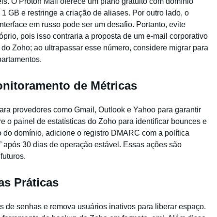
is. O Proton Mail oferece um plano gratuito com domínio
 GB e restringe a criação de aliases. Por outro lado, o
nterface em russo pode ser um desafio. Portanto, evite
rio, pois isso contraria a proposta de um e-mail corporativo
os do Zoho; ao ultrapassar esse número, considere migrar para
partamentos.
onitoramento de Métricas
 para provedores como Gmail, Outlook e Yahoo para garantir
 o painel de estatísticas do Zoho para identificar bounces e
 do domínio, adicione o registro DMARC com a política
e” após 30 dias de operação estável. Essas ações são
futuros.
s Práticas
ais de senhas e remova usuários inativos para liberar espaço.