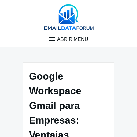
Pular
para
o
conteúdo
ABRIR MENU
Google
Workspace
Gmail para
Empresas:
Ventajas,