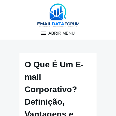
Pular
para
o
conteúdo
ABRIR MENU
O Que É Um E-
mail
Corporativo?
Definição,
Vantagens e