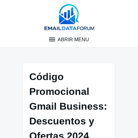
Pular
para
o
conteúdo
ABRIR MENU
Código
Promocional
Gmail Business:
Descuentos y
Ofertas 2024