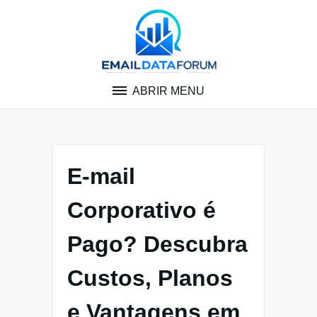
Pular
para
o
conteúdo
ABRIR MENU
E-mail
Corporativo é
Pago? Descubra
Custos, Planos
e Vantagens em