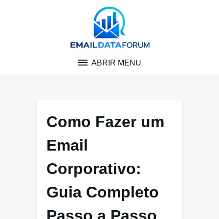
Pular
para
o
conteúdo
ABRIR MENU
Como Fazer um
Email
Corporativo:
Guia Completo
Passo a Passo