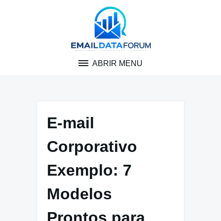
Pular
para
o
conteúdo
ABRIR MENU
E-mail
Corporativo
Exemplo: 7
Modelos
Prontos para